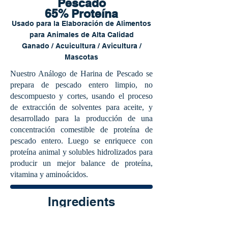
Pescado
65% Proteína
Usado para la Elaboración de Alimentos
para Animales de Alta Calidad
Ganado / Acuicultura / Avicultura /
Mascotas
Nuestro Análogo de Harina de Pescado se
prepara de pescado entero limpio, no
descompuesto y cortes, usando el proceso
de extracción de solventes para aceite, y
desarrollado para la producción de una
concentración comestible de proteína de
pescado entero. Luego se enriquece con
proteína animal y solubles hidrolizados para
producir un mejor balance de proteína,
vitamina y aminoácidos.
Ingredients
Animal Protein Products, L-Lysine, DL-Methionine,
Yellow Grease, Ground Limestone, Salt, L Threonine,
Ferrous Sulfate, Calcium Carbonate, Roughage Products,